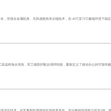
，凭借全金属机身、无风扇散热等尖端技术，在-40℃至70℃极端环境下稳
0℃高温和海水浸泡，军工级防护配合强悍性能，重新定义了移动办公的可靠性
境适应技术，在军事和民用领域实现效率革命。其抗极端环境能力提升3倍，跨