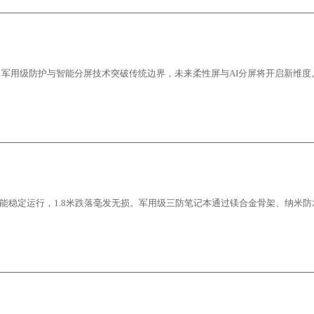
军用级防护与智能分屏技术突破传统边界，未来柔性屏与AI分屏将开启新维度
Extreme仍能稳定运行，1.8米跌落毫发无损。军用级三防笔记本通过镁合金骨架、纳