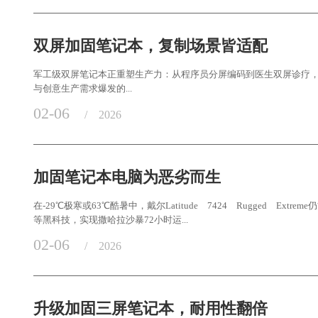
双屏加固笔记本，复制场景皆适配
军工级双屏笔记本正重塑生产力：从程序员分屏编码到医生双屏诊疗，
与创意生产需求爆发的...
02-06
/
2026
加固笔记本电脑为恶劣而生
在-29℃极寒或63℃酷暑中，戴尔Latitude 7424 Rugged 
等黑科技，实现撒哈拉沙暴72小时运...
02-06
/
2026
升级加固三屏笔记本，耐用性翻倍