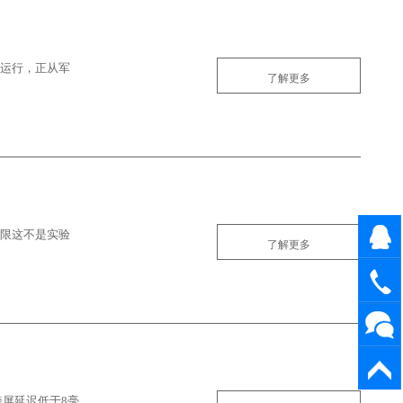
定运行，正从军
了解更多
极限这不是实验
在线咨
了解更多
询
1898205
返回顶
屏延迟低于8毫