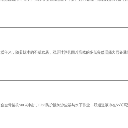
。近年来，随着技术的不断发展，双屏计算机因其高效的多任务处理能力而备受
骨架抗50Gs冲击，IP68防护抵御沙尘暴与水下作业，双通道液冷在55℃高