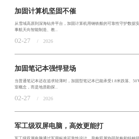
加固计算机坚固不催
从雪域高原到深海钻井平台，加固计算机用钢铁般的可靠性守护数据安全
事航天向智能制造、教...
02-27
/
2026
加固笔记本强悍登场
当普通笔记本还在追求轻薄时，加固型笔记本已能承受1.8米跌落、5
室概念，而是地质勘探...
02-27
/
2026
军工级双屏电脑，高效更能打
军工级双屏电脑通过军用标准可靠性设计、异构双屏协同架构和特种环