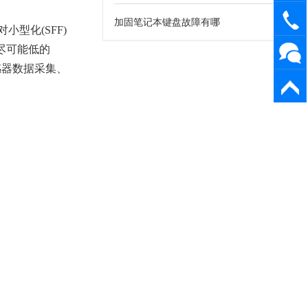
询
1898205
加固笔记本键盘故障有哪
型化(SFF)
要尽可能低的
感器数据采集、
返回顶
部